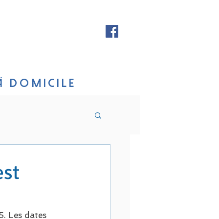
CT
ACTUALITES
À DOMICILE
est
. Les dates 