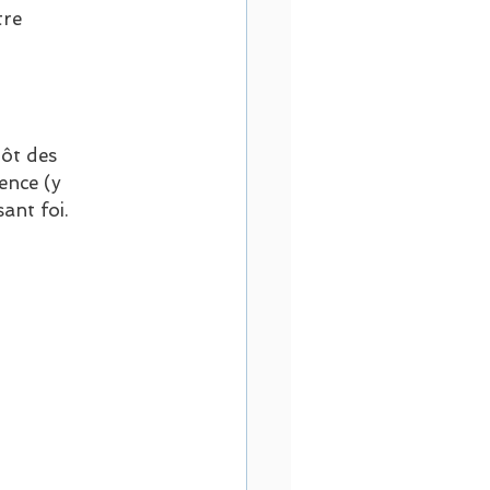
tre 
ôt des 
ence (y 
ant foi.